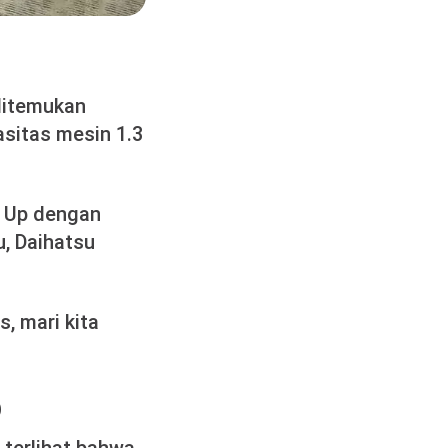
ditemukan
sitas mesin 1.3
k Up dengan
u, Daihatsu
, mari kita
p