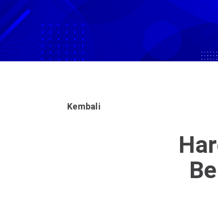
Kembali
Har
Be