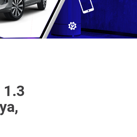
 1.3
ya,