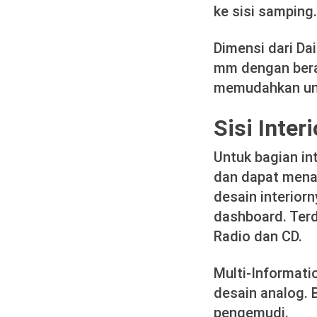
ke sisi samping.
Dimensi dari Da
mm dengan berat 
memudahkan un
Sisi Inte
Untuk bagian in
dan dapat mena
desain interior
dashboard. Terd
Radio dan CD.
Multi-Informati
desain analog. 
pengemudi.