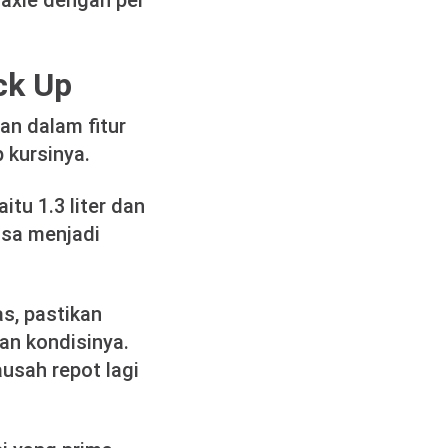
-axle dengan per
ck Up
an dalam fitur
 kursinya.
tu 1.3 liter dan
bisa menjadi
s, pastikan
an kondisinya.
usah repot lagi