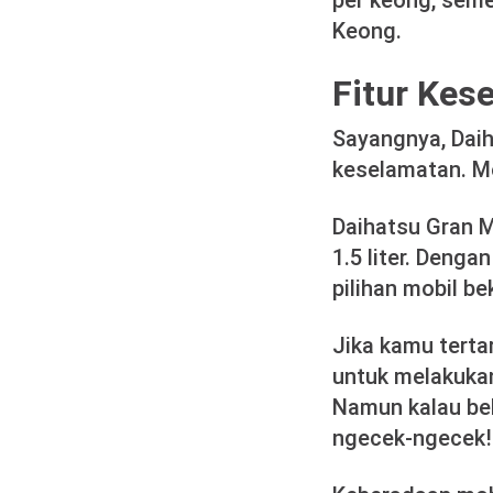
per keong, seme
Keong.
Fitur Kes
Sayangnya, Daih
keselamatan. Mob
Daihatsu Gran Ma
1.5 liter. Denga
pilihan mobil b
Jika kamu terta
untuk melakukan
Namun kalau bel
ngecek-ngecek!