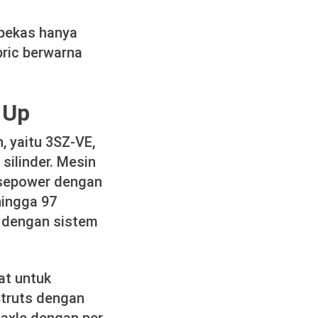
 bekas hanya
bric berwarna
 Up
, yaitu 3SZ-VE,
silinder. Mesin
sepower dengan
hingga 97
i dengan sistem
at untuk
truts dengan