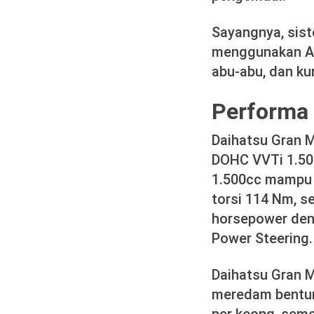
Sayangnya, sis
menggunakan AC 
abu-abu, dan ku
Performa 
Daihatsu Gran M
DOHC VVTi 1.500
1.500cc mampu 
torsi 114 Nm, 
horsepower den
Power Steering.
Daihatsu Gran M
meredam bentur