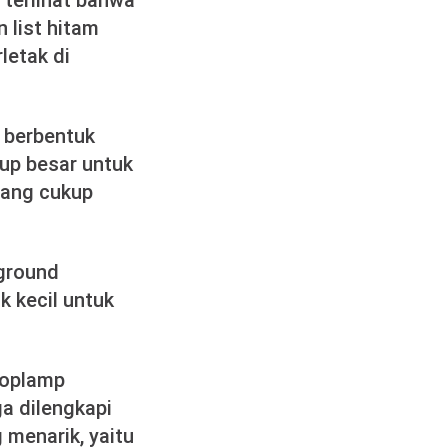
 terlihat bahwa
 list hitam
letak di
 berbentuk
kup besar untuk
 yang cukup
 ground
k kecil untuk
toplamp
ga dilengkapi
menarik, yaitu