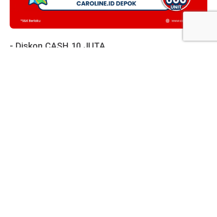
- Diskon CASH 10 JUTA
- TDP 1 JUTA
- Cicilan mulai 3 jutaan
- Bisa Bayar Pakai Kartu Kredit
- Gratis voucher BBM 300 Ribu
- Gratis voucher Coating senilai 2,5 Juta
Chat WhatsApp kami di
0811-1111-2768
untuk
reservasi atau tanya-tanya.