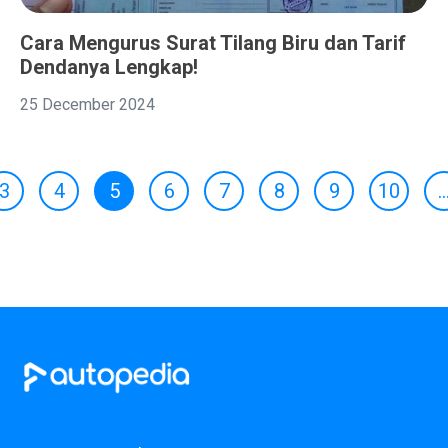
Cara Mengurus Surat Tilang Biru dan Tarif
Dendanya Lengkap!
25 December 2024
3
4
5
6
7
8
9
10
..